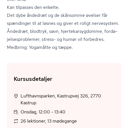
Kan tilpasses den enkelte.
Det dybe åndedræt og de skånsomme øvelser får
spændinger til at løsnes og giver et roligt nervesystem.
Åndedræt, blodtryk, søvn, hjer­te­kar­syg­dom­me, for­dø­
jel­ses­pro­ble­mer, stress- og humør vil forbedres.
Medbring: Yogamåtte og tæppe.
Kursusdetaljer
Lufthavnsparken, Kastrupvej 326, 2770
Kastrup
Onsdag, 12:00 - 13:40
26 lektioner, 13 mødegange