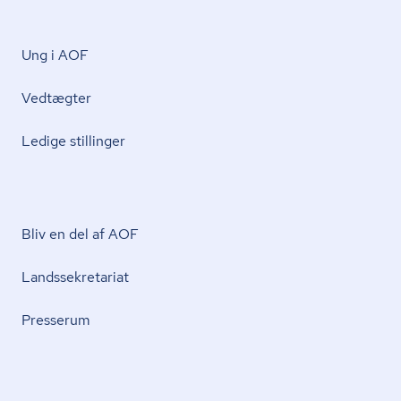
Ung i AOF
Vedtægter
Ledige stillinger
Bliv en del af AOF
Lands­se­kre­ta­ri­at
Presserum