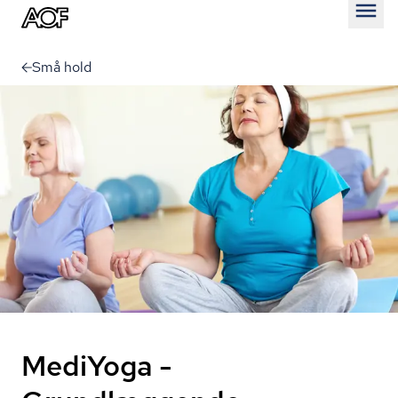
Åben
Små hold
MediYoga -