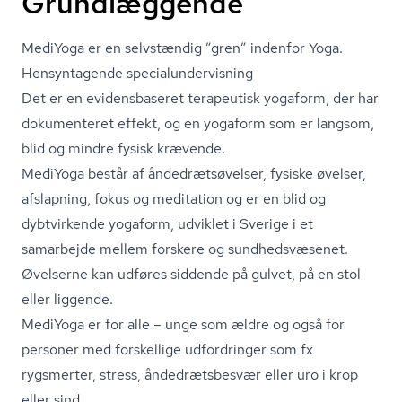
Grundlæggende
MediYoga er en selvstændig ”gren” indenfor Yoga.
Hensyntagende spe­ci­a­lun­der­vis­ning
Det er en evidensbaseret terapeutisk yogaform, der har
dokumenteret effekt, og en yogaform som er langsom,
blid og mindre fysisk krævende.
MediYoga består af ån­de­drætsø­vel­ser, fysiske øvelser,
afslapning, fokus og meditation og er en blid og
dybtvirkende yogaform, udviklet i Sverige i et
samarbejde mellem forskere og sund­heds­væ­se­net.
Øvelserne kan udføres siddende på gulvet, på en stol
eller liggende.
MediYoga er for alle – unge som ældre og også for
personer med forskellige udfordringer som fx
rygsmerter, stress, ån­de­dræts­be­svær eller uro i krop
eller sind.