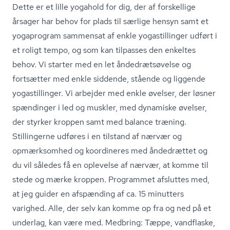
Dette er et lille yogahold for dig, der af forskellige
årsager har behov for plads til særlige hensyn samt et
yogaprogram sammensat af enkle yogastillinger udført i
et roligt tempo, og som kan tilpasses den enkeltes
behov. Vi starter med en let ån­de­drætsø­vel­se og
fortsætter med enkle siddende, stående og liggende
yogastillinger. Vi arbejder med enkle øvelser, der løsner
spændinger i led og muskler, med dynamiske øvelser,
der styrker kroppen samt med balance træning.
Stillingerne udføres i en tilstand af nærvær og
opmærksomhed og koordineres med åndedrættet og
du vil således få en oplevelse af nærvær, at komme til
stede og mærke kroppen. Programmet afsluttes med,
at jeg guider en afspænding af ca. 15 minutters
varighed. Alle, der selv kan komme op fra og ned på et
underlag, kan være med. Medbring: Tæppe, vandflaske,