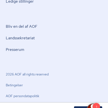
Ledige stillinger
Bliv en del af AOF
Lands­se­kre­ta­ri­at
Presserum
2026 AOF all rights reserved
Betingelser
AOF per­son­da­ta­po­li­tik