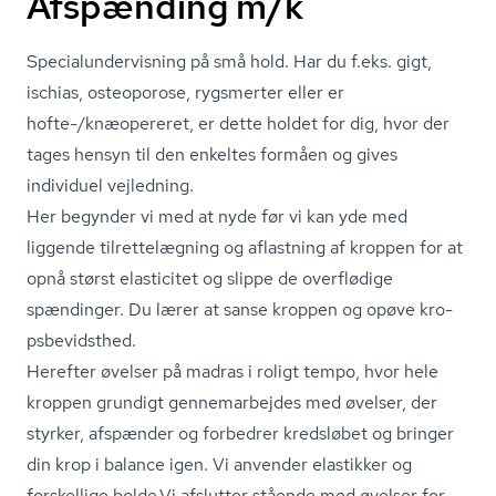
Afspænding m/k
Spe­ci­a­lun­der­vis­ning på små hold. Har du f.eks. gigt,
ischias, osteoporose, rygsmerter eller er
hofte-/knæopereret, er dette holdet for dig, hvor der
tages hensyn til den enkeltes formåen og gives
individuel vejledning.
Her begynder vi med at nyde før vi kan yde med
liggende til­ret­te­læg­ning og aflastning af kroppen for at
opnå størst elasticitet og slippe de overflødige
spændinger. Du lærer at sanse kroppen og opøve kro­
ps­be­vidst­hed.
Herefter øvelser på madras i roligt tempo, hvor hele
kroppen grundigt gennemarbejdes med øvelser, der
styrker, afspænder og forbedrer kredsløbet og bringer
din krop i balance igen. Vi anvender elastikker og
forskellige bolde.Vi afslutter stående med øvelser for