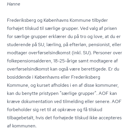
Hanne
Frederiksberg og Københavns Kommune tilbyder
forhøjet tilskud til særlige grupper. Ved valg af prisen
for særlige grupper erklærer du på tro og love, at du er
studerende på SU, lærling, på efterløn, pensionist, eller
modtager over­før­sels­ind­komst (inkl. SU). Personer over
fol­ke­pen­sions­al­de­ren, 18-25-årige samt modtagere af
over­før­sels­ind­komst kan også være berettigede. Er du
bosiddende i Københavns eller Frederiksberg
Kommune, og kurset afholdes i en af disse kommuner,
kan du benytte pristypen "særlige grupper". AOF kan
kræve dokumentation ved tilmelding eller senere. AOF
forbeholder sig ret til at opkræve og få tilskud
tilbagebetalt, hvis det forhøjede tilskud ikke accepteres
af kommunen.