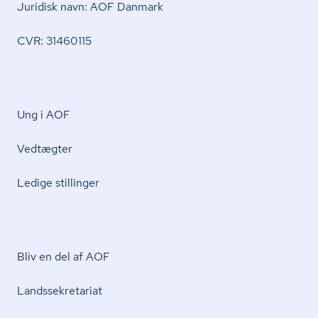
Juridisk navn: AOF Danmark
CVR: 31460115
Ung i AOF
Vedtægter
Ledige stillinger
Bliv en del af AOF
Lands­se­kre­ta­ri­at