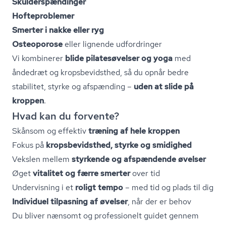
Skul­der­spæn­din­ger
Hofteproblemer
Smerter i nakke eller ryg
Osteoporose
eller lignende udfordringer
Vi kombinerer
blide pilatesøvelser og yoga
med
åndedræt og kro­ps­be­vidst­hed, så du opnår bedre
stabilitet, styrke og afspænding –
uden at slide på
kroppen
.
Hvad kan du forvente?
Skånsom og effektiv
træning af hele kroppen
Fokus på
kro­ps­be­vidst­hed, styrke og smidighed
Vekslen mellem
styrkende og afspændende øvelser
Øget
vitalitet og færre smerter
over tid
Undervisning i et
roligt tempo
– med tid og plads til dig
Individuel tilpasning af øvelser
, når der er behov
Du bliver nænsomt og professionelt guidet gennem