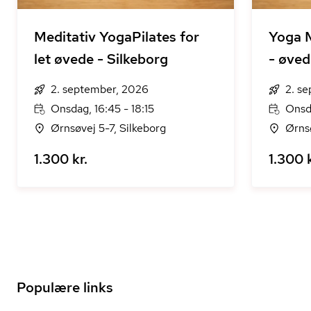
Meditativ YogaPilates for
Yoga M
let øvede - Silkeborg
- øved
2. september, 2026
2. s
Onsdag, 16:45 - 18:15
Onsd
Ørnsøvej 5-7, Silkeborg
Ørnsø
1.300 kr.
1.300 k
Populære links