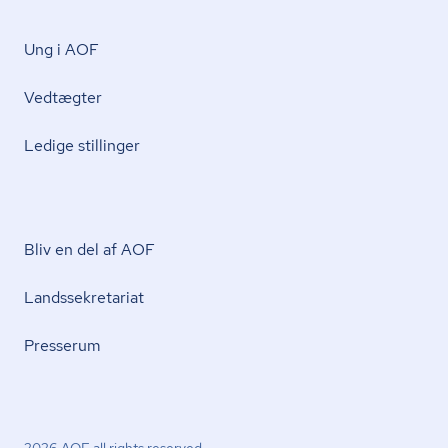
Ung i AOF
Vedtægter
Ledige stillinger
Bliv en del af AOF
Lands­se­kre­ta­ri­at
Presserum