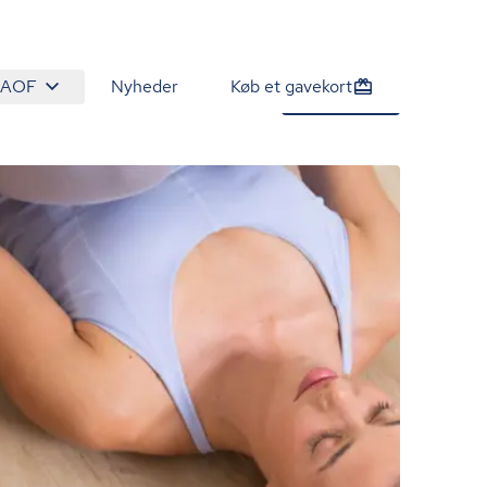
 AOF
Nyheder
Køb et gavekort
1.295 kr.
Tilmeld nu
/person