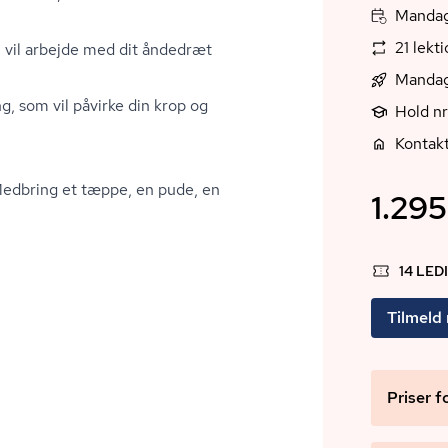
Mandag,
21 lekt
 vil arbejde med dit åndedræt
Mandag
g, som vil påvirke din krop og
Hold n
Kontak
Medbring et tæppe, en pude, en
1.295
14 LED
Tilmeld
Priser f