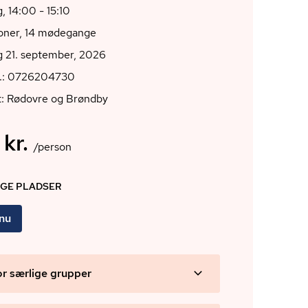
 14:00 - 15:10
ioner, 14 mødegange
 21. september, 2026
r.: 0726204730
t: Rødovre og Brøndby
 kr.
/person
IGE PLADSER
 nu
or særlige grupper