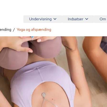
Undervisning
Indsatser
Om
ænding
Yoga og afspænding