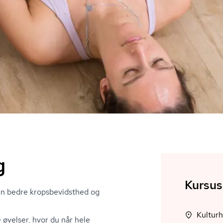
g
Kursus
 bedre kro­ps­be­vidst­hed og
øvelser, hvor du når hele