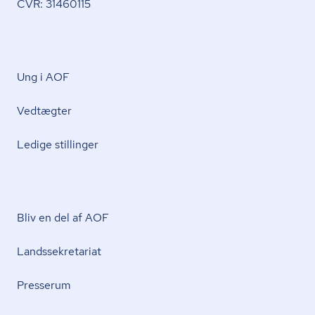
CVR: 31460115
Ung i AOF
Vedtægter
Ledige stillinger
Bliv en del af AOF
Lands­se­kre­ta­ri­at
Presserum