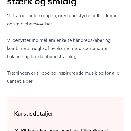
stærk og smidig
Vi træner hele kroppen, med god styrke, udholdenhed
og smi­dig­hed­s­ø­vel­ser.
Vi benytter indimellem enkelte håndredskaber og
kombinerer nogle af øvelserne med koordination,
balance og bæk­ken­bund­stræ­ning.
Træningen er til god og inspirerende musik og for alle
uanset alder.
Kursusdetaljer
Kildegården, Idrættens Hus, Kildegården 1,