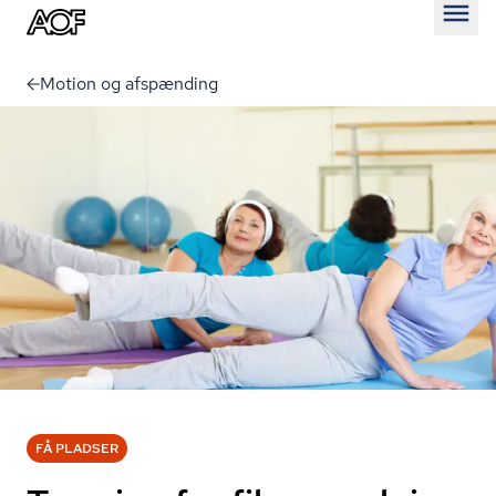
Åben
Motion og afspænding
FÅ PLADSER