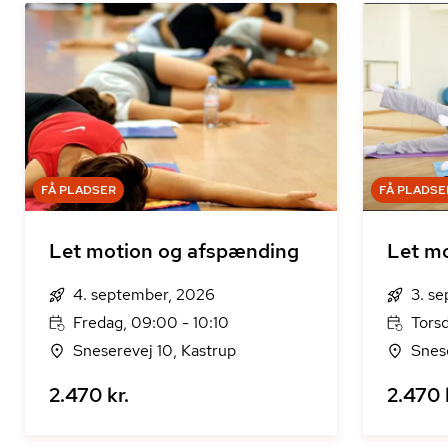
FÅ PLADSER
FÅ PLADSE
Let motion og afspænding
Let mo
4. september, 2026
3. s
Fredag, 09:00 - 10:10
Tors
Sneserevej 10, Kastrup
Snes
2.470 kr.
2.470 