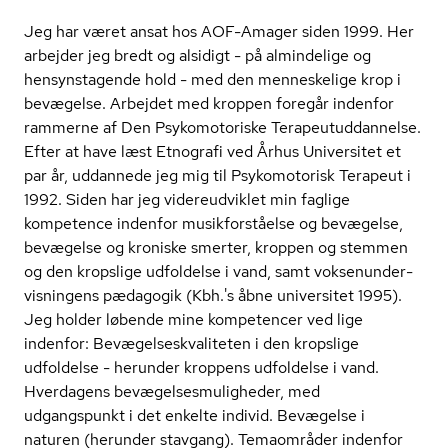
Jeg har været ansat hos AOF-Amager siden 1999. Her
arbejder jeg bredt og alsidigt - på almindelige og
hensynstagende hold - med den menneskelige krop i
bevægelse. Arbejdet med kroppen foregår indenfor
rammerne af Den Psykomotoriske Te­ra­pe­utud­dan­nel­se.
Efter at have læst Etnografi ved Århus Universitet et
par år, uddannede jeg mig til Psykomotorisk Terapeut i
1992. Siden har jeg videreudviklet min faglige
kompetence indenfor mu­sik­for­stå­el­se og bevægelse,
bevægelse og kroniske smerter, kroppen og stemmen
og den kropslige udfoldelse i vand, samt vok­se­nun­der­
vis­nin­gens pædagogik (Kbh.'s åbne universitet 1995).
Jeg holder løbende mine kompetencer ved lige
indenfor: Be­væ­gel­ses­kva­li­te­ten i den kropslige
udfoldelse - herunder kroppens udfoldelse i vand.
Hverdagens be­væ­gel­ses­mu­lig­he­der, med
udgangspunkt i det enkelte individ. Bevægelse i
naturen (herunder stavgang). Temaområder indenfor