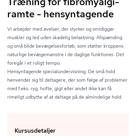
Træning for fibromyalgi-
ramte - hensyntagende
Vi arbejder med øvelser, der styrker og smidiggør
muskler og led uden skadelig belastning. Afspænding
og små blide be­væ­gel­ses­for­løb, som støtter kroppens
naturlige bevægemønstre i de daglige funktioner. Det
foregår i et roligt tempo.
Hensyntagende spe­ci­a­lun­der­vis­ning. De små hold
henvender sig til deltagere, der som følge af problemer
med f.eks. ryg, hofte, gigt eller andet ikke kan få
rimeligt udbytte af at deltage på de almindelige hold.
Kursusdetaljer