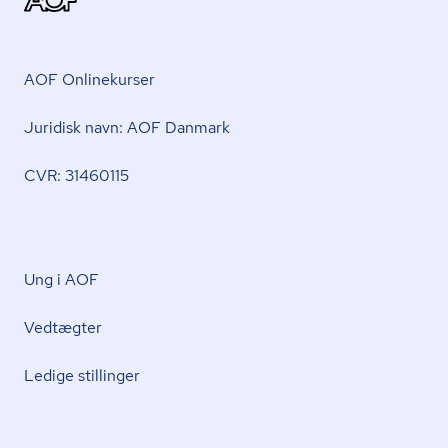
AOF Onlinekurser
Juridisk navn: AOF Danmark
CVR: 31460115
Ung i AOF
Vedtægter
Ledige stillinger