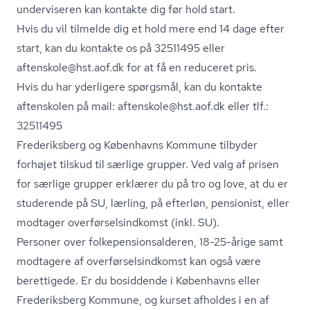
underviseren kan kontakte dig før hold start.
Hvis du vil tilmelde dig et hold mere end 14 dage efter
start, kan du kontakte os på 32511495 eller
aftenskole@hst.aof.dk for at få en reduceret pris.
Hvis du har yderligere spørgsmål, kan du kontakte
aftenskolen på mail: aftenskole@hst.aof.dk eller tlf.:
32511495
Frederiksberg og Københavns Kommune tilbyder
forhøjet tilskud til særlige grupper. Ved valg af prisen
for særlige grupper erklærer du på tro og love, at du er
studerende på SU, lærling, på efterløn, pensionist, eller
modtager over­før­sels­ind­komst (inkl. SU).
Personer over fol­ke­pen­sions­al­de­ren, 18-25-årige samt
modtagere af over­før­sels­ind­komst kan også være
berettigede. Er du bosiddende i Københavns eller
Frederiksberg Kommune, og kurset afholdes i en af