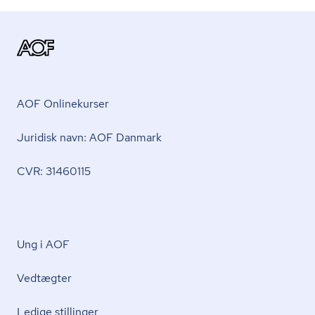
AOF Onlinekurser
Juridisk navn: AOF Danmark
CVR: 31460115
Ung i AOF
Vedtægter
Ledige stillinger