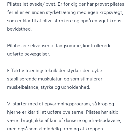
Pilates let øvede/ øvet. Er for dig der har prøvet pilates
før eller en anden styrketræning med egen kropsvægt,
som er klar til at blive stærkere og opnå en øget kro­ps­
be­vidst­hed.
Pilates er sekvenser af langsomme, kontrollerede
udførte bevægelser.
Effektiv træningsteknik der styrker den dybe
stabiliserende muskulatur, og som stimulerer
muskelbalance, styrke og udholdenhed.
Vi starter med et op­varm­nings­pro­gram, så krop og
hjerne er klar til at udføre øvelserne. Pilates har altid
været brugt, ikke af kun af dansere og idrætsudøvere,
men også som almindelig træning af kroppen.