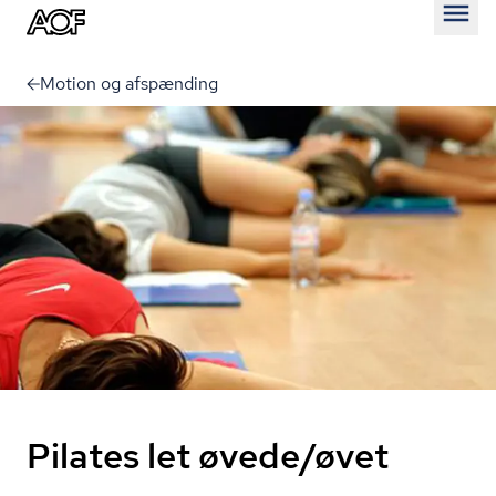
Åben
Motion og afspænding
Pilates let øvede/øvet