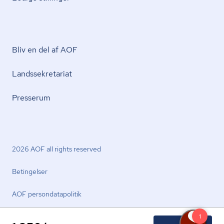
Bliv en del af AOF
Lands­se­kre­ta­ri­at
Presserum
2026 AOF all rights reserved
Betingelser
AOF per­son­da­ta­po­li­tik