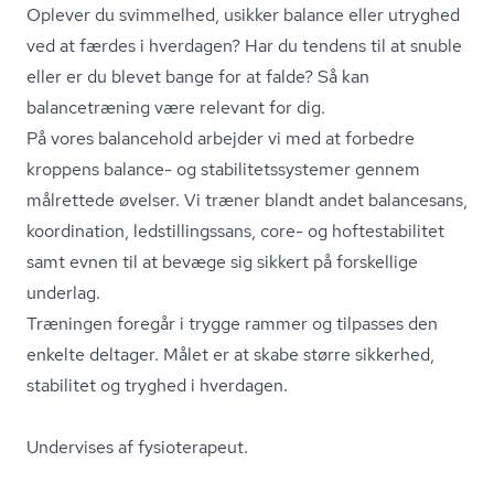
Oplever du svimmelhed, usikker balance eller utryghed
ved at færdes i hverdagen? Har du tendens til at snuble
eller er du blevet bange for at falde? Så kan
balancetræning være relevant for dig.
På vores balancehold arbejder vi med at forbedre
kroppens balance- og sta­bi­li­tets­sy­ste­mer gennem
målrettede øvelser. Vi træner blandt andet balancesans,
koordination, ledstil­lings­sans, core- og hof­testa­bi­li­tet
samt evnen til at bevæge sig sikkert på forskellige
underlag.
Træningen foregår i trygge rammer og tilpasses den
enkelte deltager. Målet er at skabe større sikkerhed,
stabilitet og tryghed i hverdagen.
Undervises af fysioterapeut.