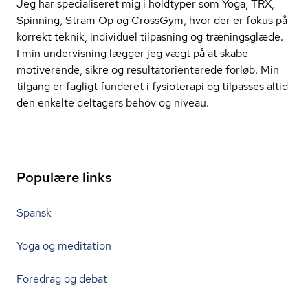
Jeg har specialiseret mig i holdtyper som Yoga, TRX,
Spinning, Stram Op og CrossGym, hvor der er fokus på
korrekt teknik, individuel tilpasning og træningsglæde.
I min undervisning lægger jeg vægt på at skabe
motiverende, sikre og re­sul­ta­t­o­ri­en­te­re­de forløb. Min
tilgang er fagligt funderet i fysioterapi og tilpasses altid
den enkelte deltagers behov og niveau.
Populære links
Spansk
Yoga og meditation
Foredrag og debat