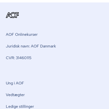
AOF Onlinekurser
Juridisk navn: AOF Danmark
CVR: 31460115
Ung i AOF
Vedtægter
Ledige stillinger