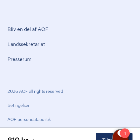
Bliv en del af AOF
Lands­se­kre­ta­ri­at
Presserum
2026 AOF all rights reserved
Betingelser
AOF per­son­da­ta­po­li­tik