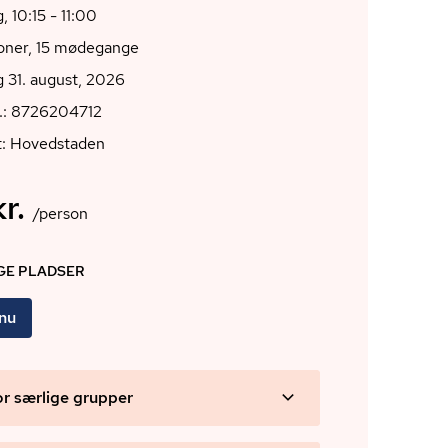
 10:15 - 11:00
ioner, 15 mødegange
 31. august, 2026
r.: 8726204712
t: Hovedstaden
r.
/person
IGE PLADSER
 nu
or særlige grupper