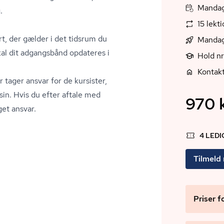
Mandag,
.
15 lekt
ort, der gælder i det tidsrum du
Mandag
skal dit adgangsbånd opdateres i
Hold n
Kontak
tager ansvar for de kursister,
in. Hvis du efter aftale med
970 k
et ansvar.
4 LED
Tilmeld
Priser f