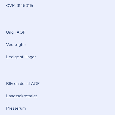
CVR: 31460115
Ung i AOF
Vedtægter
Ledige stillinger
Bliv en del af AOF
Lands­se­kre­ta­ri­at
Presserum