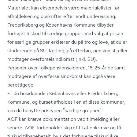
Materialet kan eksempelvis være ma­le­ri­a­le­li­ster før
afholdelsen og opskrifter efter endt undervisning.
Frederiksberg og Københavns Kommune tilbyder
forhøjet tilskud til særlige grupper. Ved valg af prisen
for særlige grupper erklærer du på tro og love, at du er
studerende på SU, lærling, på efterløn, pensionist, eller
modtager over­før­sels­ind­komst (inkl. SU).
Personer over fol­ke­pen­sions­al­de­ren, 18-25-årige samt
modtagere af over­før­sels­ind­komst kan også være
berettigede.
Er du bosiddende i Københavns eller Frederiksberg
Kommune, og kurset afholdes i en af disse kommuner,
kan du benytte pristypen "særlige grupper".
AOF kan kræve dokumentation ved tilmelding eller
senere. AOF forbeholder sig ret til at opkræve og få
tilskud tilbagebetalt, hvis det forhøjede tilskud ikke