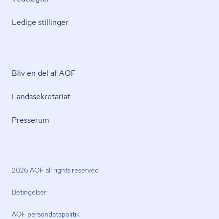
Ledige stillinger
Bliv en del af AOF
Lands­se­kre­ta­ri­at
Presserum
2026 AOF all rights reserved
Betingelser
AOF per­son­da­ta­po­li­tik