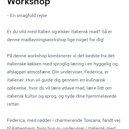
Workshop
- En smagfuld rejse
Er du vild med Italien og elsker italiensk mad? Så er
denne mad­lav­nings­wor­ks­hop lige noget for dig!
På denne workshop kombinerer vi det bedste fra det
italienske køkken med sproglig læring i en hyggelig og
afslappet atmosfære. Din underviser, Federica, er
italiener. Hun vil guide dig gennem en kulinarisk
oplevelse, hvor du vil lære atlave mad, lære lidt om
italiensk kultur og sprog, og nyde dine hjemmelavede
retter.
Federica, med rødder i charmerende Toscana, fandt vej
til København, hvor hun nu underviser i italiensk med