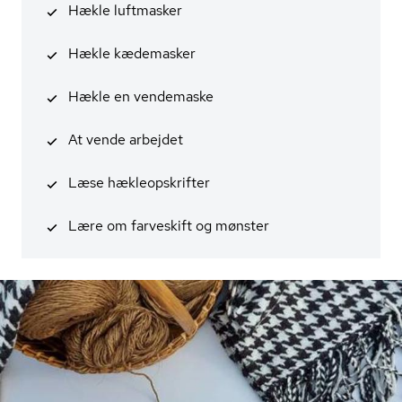
Hækle luftmasker
Hækle kædemasker
Hækle en vendemaske
At vende arbejdet
Læse hæk­le­op­skrif­ter
Lære om farveskift og mønster