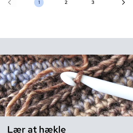
1
2
3
Lær at hækle