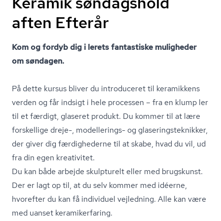
Keramik søndagshold
aften Efterår
Kom og fordyb dig i lerets fantastiske muligheder
om søndagen.
På dette kursus bliver du introduceret til keramikkens
verden og får indsigt i hele processen – fra en klump ler
til et færdigt, glaseret produkt. Du kommer til at lære
forskellige dreje-, modellerings- og gla­se­rings­tek­nik­ker,
der giver dig færdighederne til at skabe, hvad du vil, ud
fra din egen kreativitet.
Du kan både arbejde skulpturelt eller med brugskunst.
Der er lagt op til, at du selv kommer med idéerne,
hvorefter du kan få individuel vejledning. Alle kan være
med uanset ke­ra­mi­ker­fa­ring.