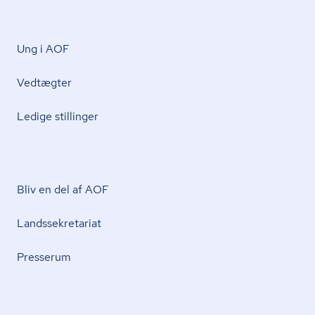
Ung i AOF
Vedtægter
Ledige stillinger
Bliv en del af AOF
Lands­se­kre­ta­ri­at
Presserum