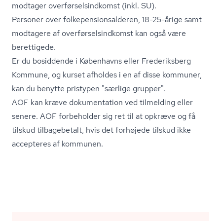
modtager over­før­sels­ind­komst (inkl. SU).
Personer over fol­ke­pen­sions­al­de­ren, 18-25-årige samt
modtagere af over­før­sels­ind­komst kan også være
berettigede.
Er du bosiddende i Københavns eller Frederiksberg
Kommune, og kurset afholdes i en af disse kommuner,
kan du benytte pristypen "særlige grupper".
AOF kan kræve dokumentation ved tilmelding eller
senere. AOF forbeholder sig ret til at opkræve og få
tilskud tilbagebetalt, hvis det forhøjede tilskud ikke
accepteres af kommunen.