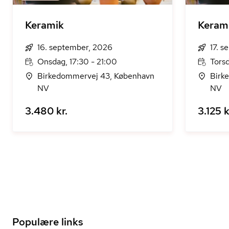
Keramik
Keram
16. september, 2026
17. 
Onsdag, 17:30 - 21:00
Torsd
Birkedommervej 43, København
Birk
NV
NV
3.480 kr.
3.125 k
Populære links