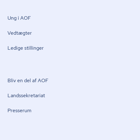
Ung i AOF
Vedtægter
Ledige stillinger
Bliv en del af AOF
Lands­se­kre­ta­ri­at
Presserum