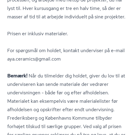
lyst til. Hver kursusgang er tre en halv time, så der er
masser af tid til at arbejde individuelt på sine projekter.
Prisen er inklusiv materialer.
For spørgsmål om holdet, kontakt underviser på e-mail
aya.ceramics@gmail.com
Bemærk!
Når du tilmelder dig holdet, giver du lov til at
underviseren kan sende materiale der vedrører
undervisningen - både før og efter afholdelsen.
Materialet kan eksempelvis være ma­le­ri­a­le­li­ster før
afholdelsen og opskrifter efter endt undervisning.
Frederiksberg og Københavns Kommune tilbyder
forhøjet tilskud til særlige grupper. Ved valg af prisen
for særlige grupper erklærer du på tro og love, at du er