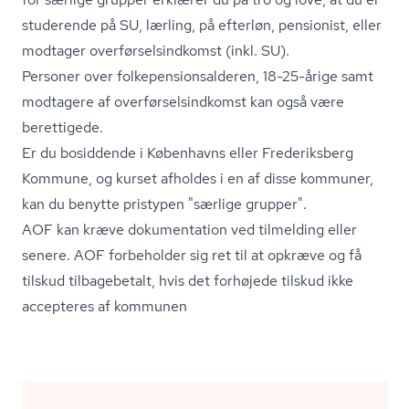
studerende på SU, lærling, på efterløn, pensionist, eller
modtager over­før­sels­ind­komst (inkl. SU).
Personer over fol­ke­pen­sions­al­de­ren, 18-25-årige samt
modtagere af over­før­sels­ind­komst kan også være
berettigede.
Er du bosiddende i Københavns eller Frederiksberg
Kommune, og kurset afholdes i en af disse kommuner,
kan du benytte pristypen "særlige grupper".
AOF kan kræve dokumentation ved tilmelding eller
senere. AOF forbeholder sig ret til at opkræve og få
tilskud tilbagebetalt, hvis det forhøjede tilskud ikke
accepteres af kommunen