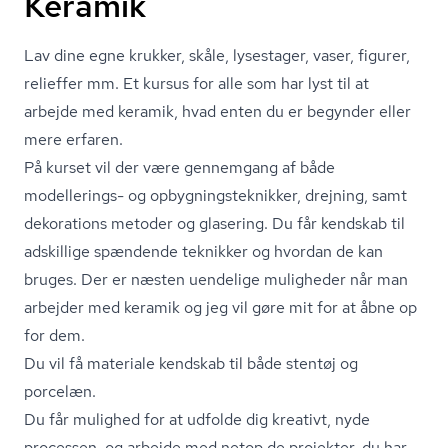
Keramik
Lav dine egne krukker, skåle, lysestager, vaser, figurer,
relieffer mm. Et kursus for alle som har lyst til at
arbejde med keramik, hvad enten du er begynder eller
mere erfaren.
På kurset vil der være gennemgang af både
modellerings- og op­byg­nings­tek­nik­ker, drejning, samt
dekorations metoder og glasering. Du får kendskab til
adskillige spændende teknikker og hvordan de kan
bruges. Der er næsten uendelige muligheder når man
arbejder med keramik og jeg vil gøre mit for at åbne op
for dem.
Du vil få materiale kendskab til både stentøj og
porcelæn.
Du får mulighed for at udfolde dig kreativt, nyde
processen, og arbejde med netop de projekter, du har