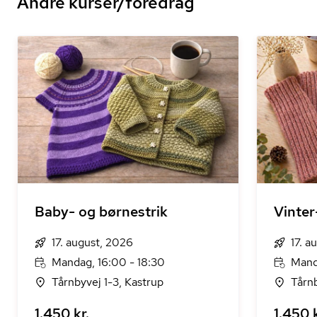
Andre kurser/foredrag
Baby- og børnestrik
Vinter
17. august, 2026
17. a
Mandag, 16:00 - 18:30
Mand
Tårnbyvej 1-3, Kastrup
Tårnb
1.450 kr.
1.450 k