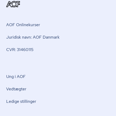
AOF Onlinekurser
Juridisk navn: AOF Danmark
CVR: 31460115
Ung i AOF
Vedtægter
Ledige stillinger