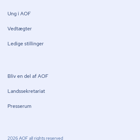
Ung i AOF
Vedtægter
Ledige stillinger
Bliv en del af AOF
Lands­se­kre­ta­ri­at
Presserum
2026 AOF all rights reserved