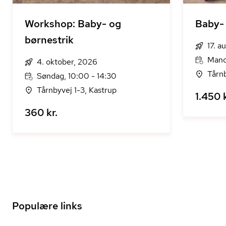
Workshop: Baby- og
Baby- 
børnestrik
17. a
Mand
4. oktober, 2026
Tårnb
Søndag, 10:00 - 14:30
Tårnbyvej 1-3, Kastrup
1.450 k
360 kr.
Populære links