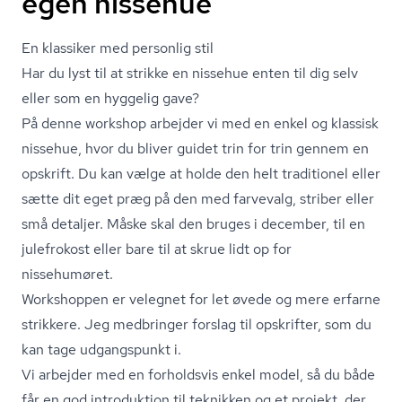
egen nissehue
En klassiker med personlig stil
Har du lyst til at strikke en nissehue enten til dig selv
eller som en hyggelig gave?
På denne workshop arbejder vi med en enkel og klassisk
nissehue, hvor du bliver guidet trin for trin gennem en
opskrift. Du kan vælge at holde den helt traditionel eller
sætte dit eget præg på den med farvevalg, striber eller
små detaljer. Måske skal den bruges i december, til en
julefrokost eller bare til at skrue lidt op for
nissehumøret.
Workshoppen er velegnet for let øvede og mere erfarne
strikkere. Jeg medbringer forslag til opskrifter, som du
kan tage udgangspunkt i.
Vi arbejder med en forholdsvis enkel model, så du både
får en god introduktion til teknikken og et projekt, der