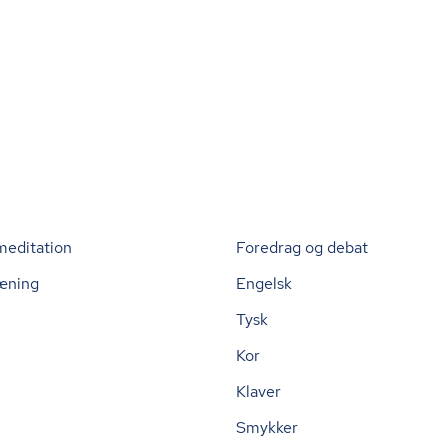
meditation
Foredrag og debat
æning
Engelsk
Tysk
Kor
Klaver
Smykker