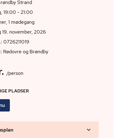
660 Brøndby Strand
, 19:00 - 21:00
oner, 1 mødegang
g 19. november, 2026
.: 0726211019
t: Rødovre og Brøndby
.
/person
DIGE PLADSER
 nu
usplan