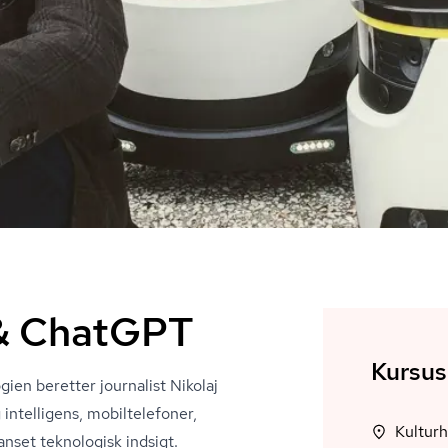
s & ChatGPT
Kursus
ien beretter journalist Nikolaj
ntelligens, mobiltelefoner,
Kultur
nset teknologisk indsigt.