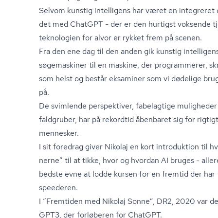
Selvom kunstig intelligens har været en integreret d
det med ChatGPT - der er den hurtigst voksende tj
teknologien for alvor er rykket frem på scenen.
Fra den ene dag til den anden gik kunstig intelligens
søgemaskiner til en maskine, der programmerer, sk
som helst og består eksaminer som vi dødelige brug
på.
De svimlende perspektiver, fabelagtige muligheder 
faldgruber, har på rekordtid åbenbaret sig for rigt
mennesker.
I sit foredrag giver Nikolaj en kort introduktion til h
ner­ne” til at tikke, hvor og hvordan AI bruges - alle
bedste evne at lodde kursen for en fremtid der har
speederen.
I “Fremtiden med Nikolaj Sonne”, DR2, 2020 var de
GPT3, der forløberen for ChatGPT.