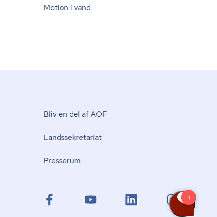
Motion i vand
Bliv en del af AOF
Lands­se­kre­ta­ri­at
Presserum
facebook.com
youtube.com
linkedin.com
instagram.com