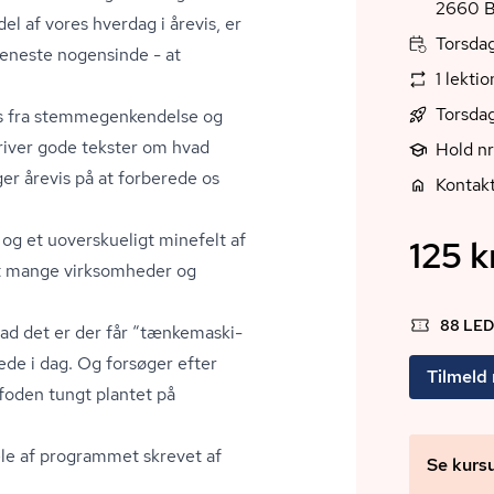
2
el af vores hverdag i årevis, er
Torsdag
eneste nogensinde - at
1 lekti
Torsda
 fra stem­me­gen­ken­del­se og
river gode tekster om hvad
Hold nr
er årevis på at forberede os
Kontak
og et uoverskueligt minefelt af
125 kr
igt mange virksomheder og
88 LE
vad det er der får “tæn­ke­ma­ski­
rede i dag. Og forsøger efter
Tilmeld
 foden tungt plantet på
le af programmet skrevet af
Se kurs