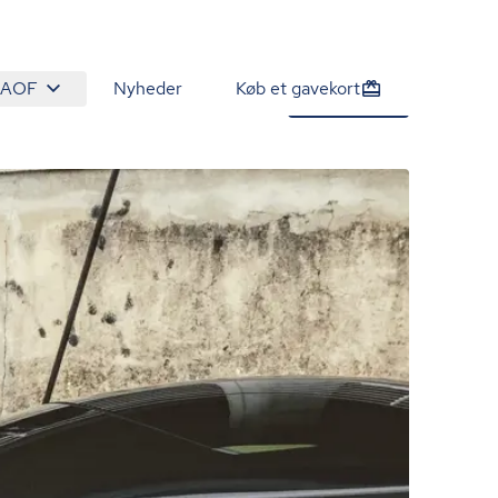
 AOF
Nyheder
Køb et gavekort
125 kr.
Tilmeld nu
/person