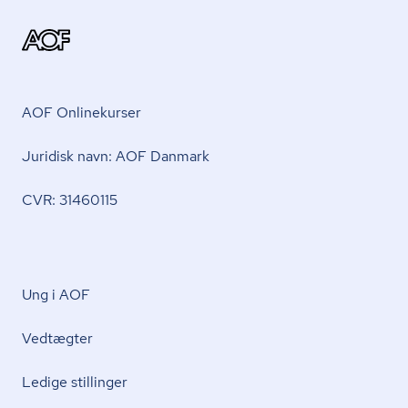
AOF Onlinekurser
Juridisk navn: AOF Danmark
CVR: 31460115
Ung i AOF
Vedtægter
Ledige stillinger