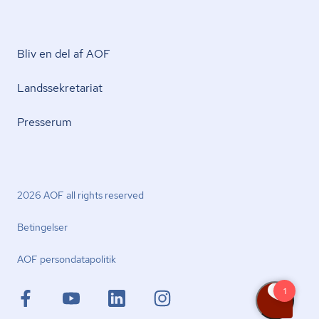
Bliv en del af AOF
Lands­se­kre­ta­ri­at
Presserum
2026 AOF all rights reserved
Betingelser
AOF per­son­da­ta­po­li­tik
facebook.com
youtube.com
linkedin.com
instagram.com