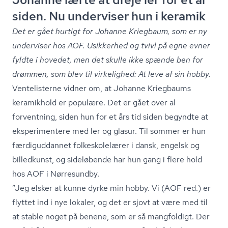
siden. Nu underviser hun i keramik
Det er gået hurtigt for Johanne Kriegbaum, som er ny
underviser hos AOF. Usikkerhed og tvivl på egne evner
fyldte i hovedet, men det skulle ikke spænde ben for
drømmen, som blev til virkelighed: At leve af sin hobby.
Ventelisterne vidner om, at Johanne Kriegbaums
keramikhold er populære. Det er gået over al
forventning, siden hun for et års tid siden begyndte at
eksperimentere med ler og glasur. Til sommer er hun
færdiguddannet fol­ke­sko­le­læ­rer i dansk, engelsk og
billedkunst, og sideløbende har hun gang i flere hold
hos AOF i Nørresundby.
”Jeg elsker at kunne dyrke min hobby. Vi (AOF red.) er
flyttet ind i nye lokaler, og det er sjovt at være med til
at stable noget på benene, som er så mangfoldigt. Der