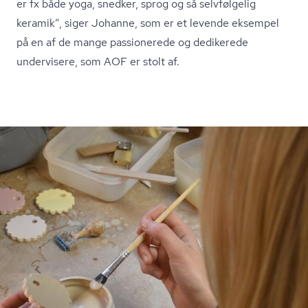
er fx både yoga, snedker, sprog og så selvfølgelig
keramik”, siger Johanne, som er et levende eksempel
på en af de mange passionerede og dedikerede
undervisere, som AOF er stolt af.