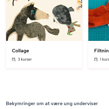
Collage
Filtni
3 kurser
1 kur
Bekymringer om at være ung underviser