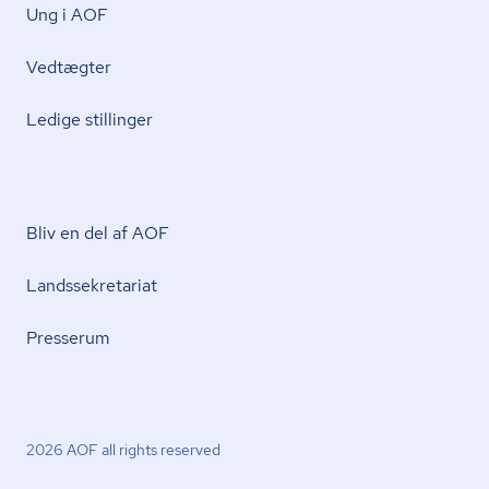
Ung i AOF
Vedtægter
Ledige stillinger
Bliv en del af AOF
Lands­se­kre­ta­ri­at
Presserum
2026 AOF all rights reserved