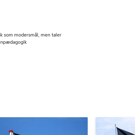
ysk som modersmål, men taler
n­pæ­da­go­gik