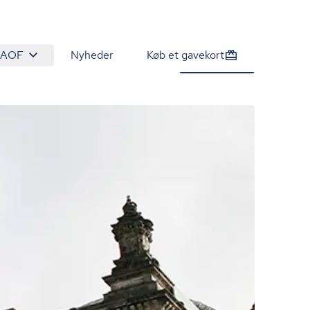
 AOF
Nyheder
Køb et gavekort
1.540 kr.
Tilmeld nu
/person