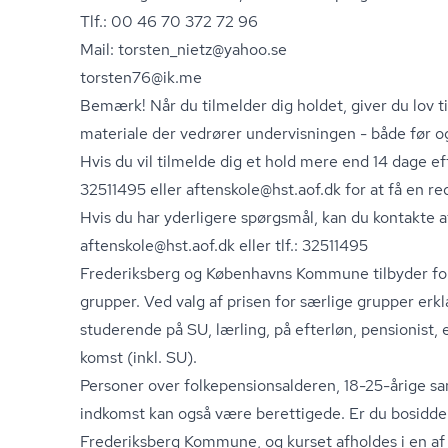
Tlf.: 00 46 70 372 72 96
Mail: torsten_nietz@yahoo.se
torsten76@ik.me
Bemærk! Når du tilmelder dig holdet, giver du lov t
materiale der vedrører undervisningen - både før og
Hvis du vil tilmelde dig et hold mere end 14 dage ef
32511495 eller aftenskole@hst.aof.dk for at få en re
Hvis du har yderligere spørgsmål, kan du kontakte a
aftenskole@hst.aof.dk eller tlf.: 32511495
Frederiksberg og Københavns Kommune tilbyder forhø
grupper. Ved valg af prisen for særlige grupper erkl
studerende på SU, lærling, på efterløn, pensionist, e
komst (inkl. SU).
Personer over fol­ke­pen­sions­al­de­ren, 18-25-årige 
ind­komst kan også være berettigede. Er du bosidde
Frederiksberg Kommune, og kurset afholdes i en af