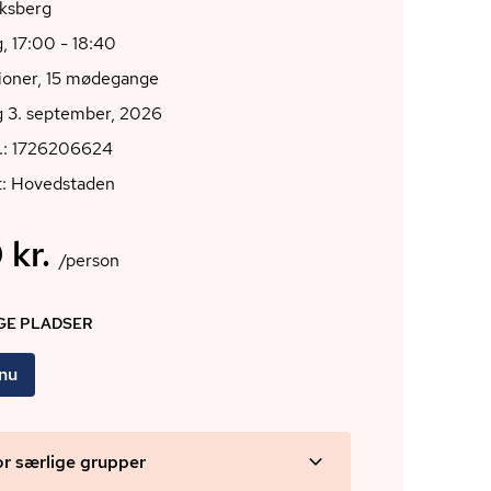
iksberg
, 17:00 - 18:40
ioner, 15 mødegange
g 3. september, 2026
r.: 1726206624
t: Hovedstaden
 kr.
/person
IGE PLADSER
 nu
or særlige grupper