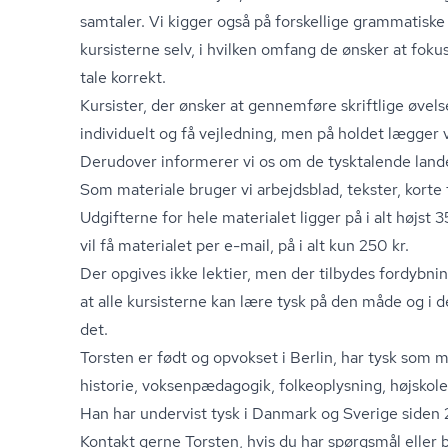
samtaler. Vi kigger også på forskellige grammatis
kursisterne selv, i hvilken omfang de ønsker at fok
tale korrekt.
Kursister, der ønsker at gennemføre skriftlige øvel
individuelt og få vejledning, men på holdet lægger v
Derudover informerer vi os om de tysktalende land
Som materiale bruger vi arbejdsblad, tekster, korte
Udgifterne for hele materialet ligger på i alt højst 
vil få materialet per e-mail, på i alt kun 250 kr.
Der opgives ikke lektier, men der tilbydes for­dyb­nings
at alle kursisterne kan lære tysk på den måde og i 
det.
Torsten er født og opvokset i Berlin, har tysk som 
historie, vok­sen­pæ­da­go­gik, folkeoplysning, højsko­l
Han har undervist tysk i Danmark og Sverige siden
Kontakt gerne Torsten, hvis du har spørgsmål eller b