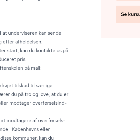
Se kurs
il at underviseren kan sende
 efter afholdelsen.
ter start, kan du kontakte os på
duceret pris.
ftenskolen på mail:
jet tilskud til særlige
ærer du på tro og love, at du er
ller modtager over­før­sels­ind­
samt modtagere af over­før­sels­
nde i Københavns eller
 disse kommuner, kan du