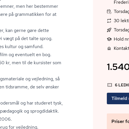
Freder
ke emner, men her bestemmer
Torsdag
usere på grammatikken for at
30 lekt
Torsda
ser, kan gerne gøre dette
i vægt på det talte sprog.
Hold n
es kultur og samfund.
Kontak
 film og eventuelt en bog.
350 kr, men til de kursister som
1.540
­ma­te­ri­a­le og vejledning, så
6 LED
den tidsramme, de selv ønsker
Tilmeld
modersmål og har studeret tysk,
e­pæ­da­go­gik og sprogdidaktik.
 2006.
Priser f
rug for vejledning.