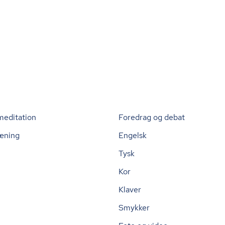
meditation
Foredrag og debat
æning
Engelsk
Tysk
Kor
Klaver
Smykker