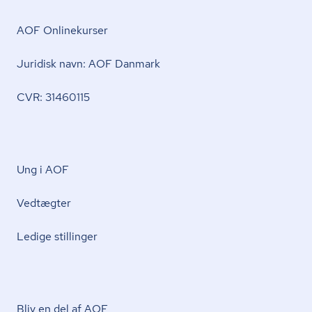
AOF Onlinekurser
Juridisk navn: AOF Danmark
CVR: 31460115
Ung i AOF
Vedtægter
Ledige stillinger
Bliv en del af AOF