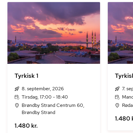
Tyrkisk 1
Tyrkis
8. september, 2026
7. s
Tirsdag, 17:00 - 18:40
Mand
Brøndby Strand Centrum 60,
Røda
Brøndby Strand
1.480 k
1.480 kr.