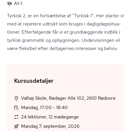
A1-1
Tyrkisk 2, er en fortsættelse af “Tyrkisk-1”. Her starter vi
med at repetere udtrykt som bruges i dag­lig­dags­si­tu­a­
tio­ner. Efterfølgende får vi et grundlæggende indblik i
tyrkisk grammatik og opbygningen. Undervisningen vil
være fleksibel efter deltagernes interesser og behov.
Kursusdetaljer
Valhøj Skole, Rødager Alle 102, 2610 Rødovre
Mandag, 17:00 - 18:40
24 lektioner, 12 mødegange
Mandag 7. september, 2026