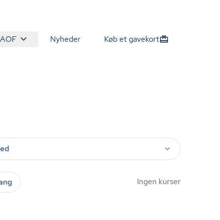
 AOF
Nyheder
Køb et gavekort
ted
Ingen kurser
gang