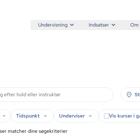
Undervisning
Indsatser
Om
S
u
Tidspunkt
Underviser
Vis kurser i 
ser matcher dine søgekriterier