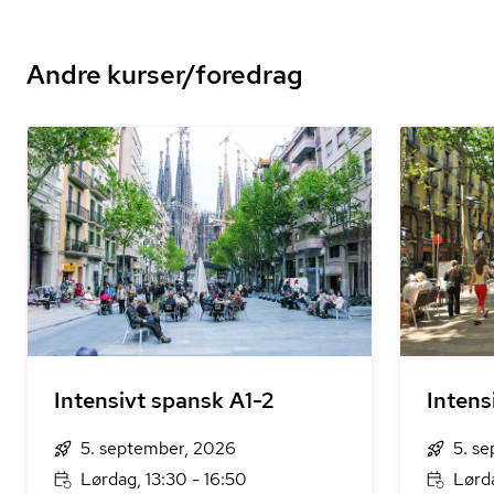
Andre kurser/foredrag
Intensivt spansk A1-2
Intens
5. september, 2026
5. s
Lørdag, 13:30 - 16:50
Lørda