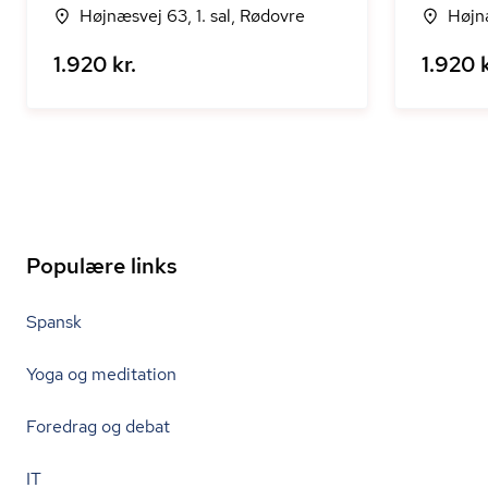
Højnæsvej 63, 1. sal, Rødovre
Højnæ
1.920 kr.
1.920 k
Populære links
Spansk
Yoga og meditation
Foredrag og debat
IT