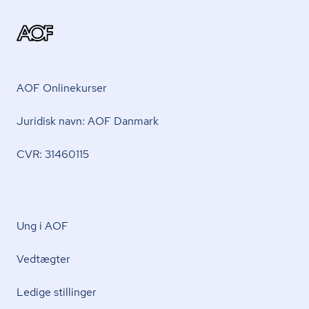
AOF Onlinekurser
Juridisk navn: AOF Danmark
CVR: 31460115
Ung i AOF
Vedtægter
Ledige stillinger