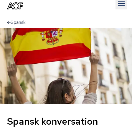
Åben
Spansk
Spansk konversation