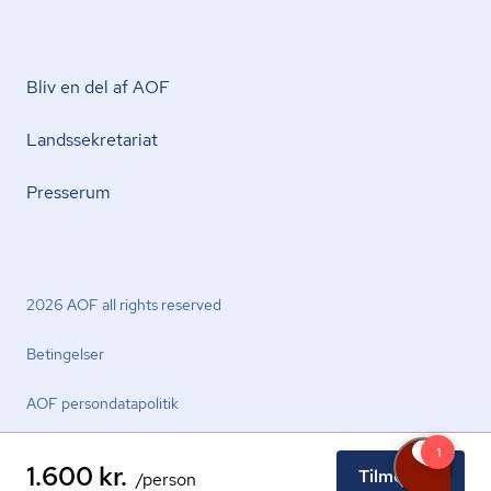
Bliv en del af AOF
Lands­se­kre­ta­ri­at
Presserum
2026 AOF all rights reserved
Betingelser
AOF per­son­da­ta­po­li­tik
1.600 kr.
Tilmeld nu
/person
facebook.com
youtube.com
linkedin.com
instagram.com