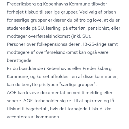
Frederiksberg og Københavns Kommune tilbyder
forhøjet tilskud til særlige grupper. Ved valg af prisen
for særlige grupper erklærer du på tro og love, at du er
studerende på SU, lærling, på efterløn, pensionist, eller
modtager over­før­sels­ind­komst (inkl. SU).
Personer over fol­ke­pen­sions­al­de­ren, 18-25-årige samt
modtagere af over­før­sels­ind­komst kan også være
berettigede.
Er du bosiddende i Københavns eller Frederiksberg
Kommune, og kurset afholdes i en af disse kommuner,
kan du benytte pristypen "særlige grupper".
AOF kan kræve dokumentation ved tilmelding eller
senere. AOF forbeholder sig ret til at opkræve og få
tilskud tilbagebetalt, hvis det forhøjede tilskud ikke
accepteres af kommunen.