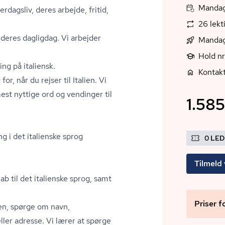
Mandag,
dagsliv, deres arbejde, fritid,
26 lekt
 deres dagligdag. Vi arbejder
Mandag
Hold n
ing på italiensk.
Kontak
r, når du rejser til Italien. Vi
mest nyttige ord og vendinger til
1.585
g i det italienske sprog
0 LE
Tilmeld 
b til det italienske sprog, samt
Priser f
sen, spørge om navn,
ler adresse. Vi lærer at spørge