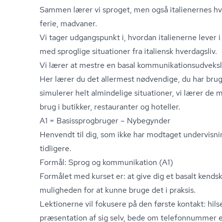
Sammen lærer vi sproget, men også italienernes hver
ferie, madvaner.
Vi tager udgangspunkt i, hvordan italienerne lever i
med sproglige situationer fra italiensk hverdagsliv.
Vi lærer at mestre en basal kom­mu­ni­ka­tions­ud­veks­l
Her lærer du det allermest nødvendige, du har brug fo
simulerer helt almindelige situationer, vi lærer de 
brug i butikker, restauranter og hoteller.
A1 = Ba­sis­sprog­bru­ger – Nybegynder
Henvendt til dig, som ikke har modtaget undervisnin
tidligere.
Formål: Sprog og kommunikation (A1)
Formålet med kurset er: at give dig et basalt kendska
muligheden for at kunne bruge det i praksis.
Lektionerne vil fokusere på den første kontakt: hil
præsentation af sig selv, bede om telefonnummer el