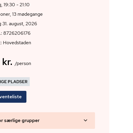
 19:30 - 21:10
ioner, 13 mødegange
 31. august, 2026
r.: 8726206176
t: Hovedstaden
 kr.
/person
DIGE PLADSER
venteliste
or særlige grupper