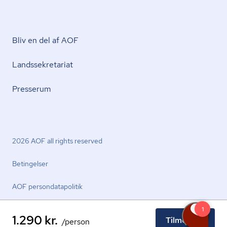
Bliv en del af AOF
Lands­se­kre­ta­ri­at
Presserum
2026 AOF all rights reserved
Betingelser
AOF per­son­da­ta­po­li­tik
1.290 kr.
Tilmeld nu
/person
facebook.com
youtube.com
linkedin.com
instagram.com