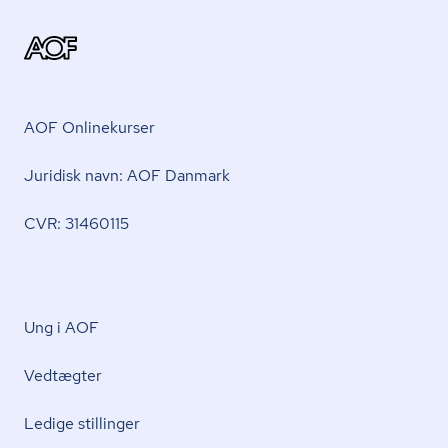
AOF Onlinekurser
Juridisk navn: AOF Danmark
CVR: 31460115
Ung i AOF
Vedtægter
Ledige stillinger