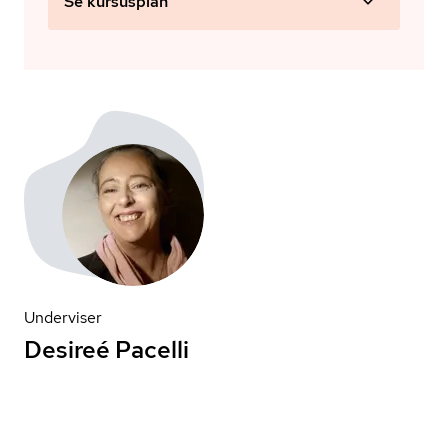
Se kursusplan
Underviser
Desireé Pacelli