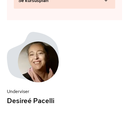
Se kursusplan
Underviser
Desireé Pacelli