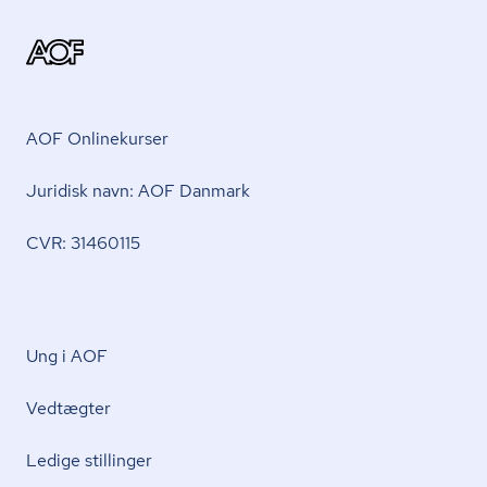
AOF Onlinekurser
Juridisk navn: AOF Danmark
CVR: 31460115
Ung i AOF
Vedtægter
Ledige stillinger