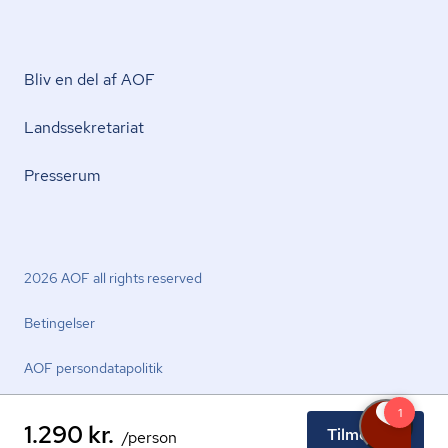
Bliv en del af AOF
Lands­se­kre­ta­ri­at
Presserum
2026 AOF all rights reserved
Betingelser
AOF per­son­da­ta­po­li­tik
1.290 kr.
Tilmeld nu
/person
facebook.com
youtube.com
linkedin.com
instagram.com