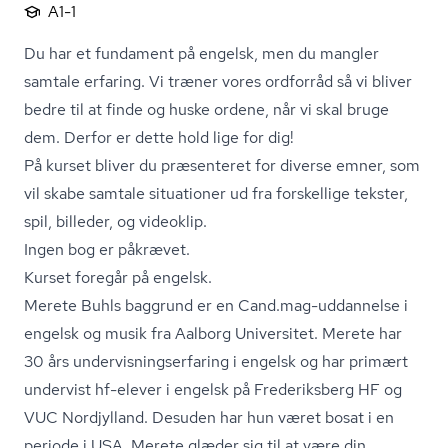
A1-1
Du har et fundament på engelsk, men du mangler
samtale erfaring. Vi træner vores ordforråd så vi bliver
bedre til at finde og huske ordene, når vi skal bruge
dem. Derfor er dette hold lige for dig!
På kurset bliver du præsenteret for diverse emner, som
vil skabe samtale situationer ud fra forskellige tekster,
spil, billeder, og videoklip.
Ingen bog er påkrævet.
Kurset foregår på engelsk.
Merete Buhls baggrund er en Cand.mag-uddannelse i
engelsk og musik fra Aalborg Universitet. Merete har
30 års un­der­vis­ning­ser­fa­ring i engelsk og har primært
undervist hf-elever i engelsk på Frederiksberg HF og
VUC Nordjylland. Desuden har hun været bosat i en
periode i USA. Merete glæder sig til at være din