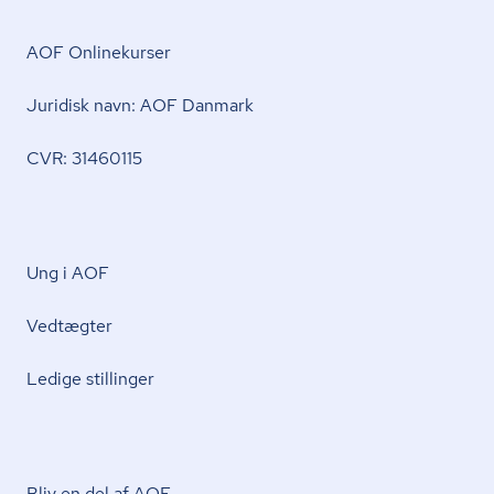
AOF Onlinekurser
Juridisk navn: AOF Danmark
CVR: 31460115
Ung i AOF
Vedtægter
Ledige stillinger
Bliv en del af AOF