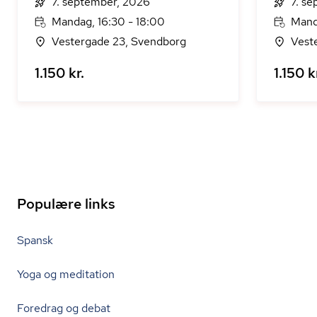
7. september, 2026
7. s
Mandag, 16:30 - 18:00
Manda
Vestergade 23, Svendborg
Vest
1.150 kr.
1.150 k
Populære links
Spansk
Yoga og meditation
Foredrag og debat