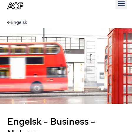
Åben
Engelsk
Engelsk - Business -