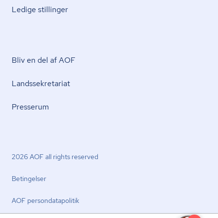
Ledige stillinger
Bliv en del af AOF
Lands­se­kre­ta­ri­at
Presserum
2026 AOF all rights reserved
Betingelser
AOF per­son­da­ta­po­li­tik