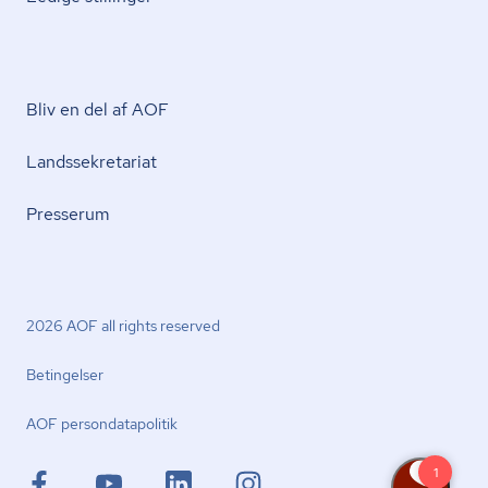
Bliv en del af AOF
Lands­se­kre­ta­ri­at
Presserum
2026 AOF all rights reserved
Betingelser
AOF per­son­da­ta­po­li­tik