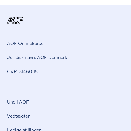
AOF Onlinekurser
Juridisk navn: AOF Danmark
CVR: 31460115
Ung i AOF
Vedtægter
Ledige stillinger