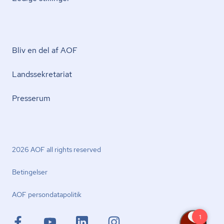
Bliv en del af AOF
Lands­se­kre­ta­ri­at
Presserum
2026 AOF all rights reserved
Betingelser
AOF per­son­da­ta­po­li­tik