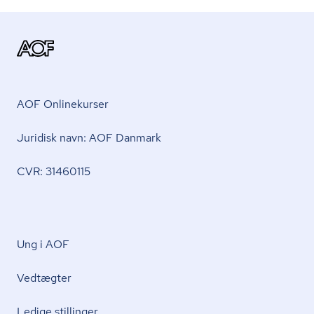
AOF Onlinekurser
Juridisk navn: AOF Danmark
CVR: 31460115
Ung i AOF
Vedtægter
Ledige stillinger