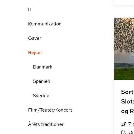
IT
Kommunikation
Gaver
Rejser
Danmark
Spanien
Sort
Sverige
Slot
Film/Teater/Koncert
og R
7.
Årets traditioner
On