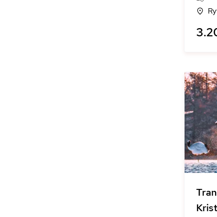
Ry
3.2
Tran
Kris