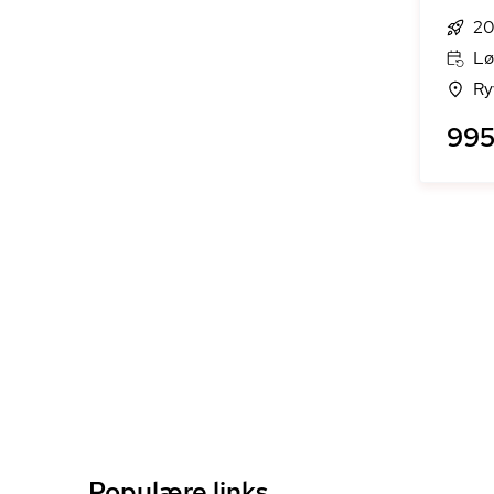
20
Lø
Ry
995 
Populære links