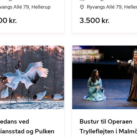
vangs Allé 79, Hellerup
Ryvangs Allé 79, Helle
00 kr.
3.500 kr.
edans ved
Bustur til Operaen
tiansstad og Pulken
Tryllefløjten i Malm