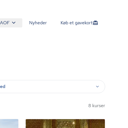
 AOF
Nyheder
Køb et gavekort
ted
8 kurser