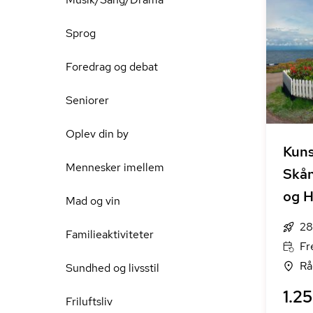
Sprog
Foredrag og debat
Seniorer
Oplev din by
Kuns
Mennesker imellem
Skån
og 
Mad og vin
28
Familieaktiviteter
Fr
Rå
Sundhed og livsstil
1.25
Friluftsliv