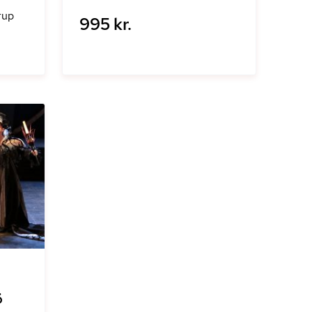
rup
995 kr.
ö