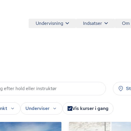
Undervisning
Indsatser
Om
S
nkt
Underviser
Vis kurser i gang