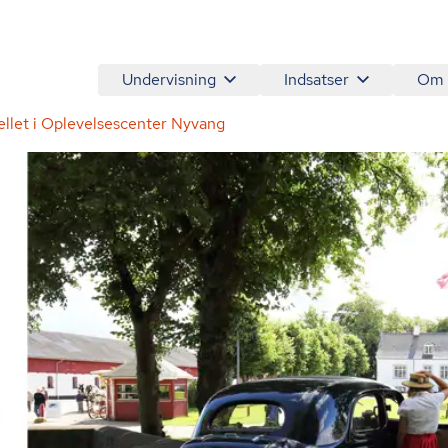
Undervisning
Indsatser
Om
llet i Oplevelsescenter Nyvang