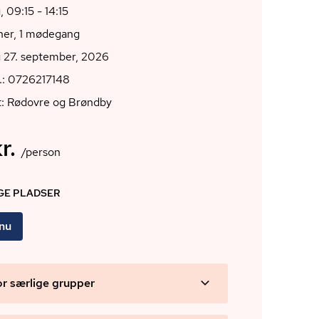
 09:15 - 14:15
oner, 1 mødegang
 27. september, 2026
.: 0726217148
t: Rødovre og Brøndby
r.
/person
IGE PLADSER
 nu
or særlige grupper