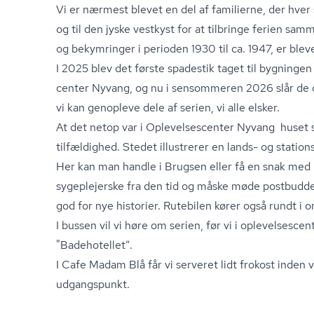
Vi er nærmest blevet en del af familierne, der hv
og til den jyske vestkyst for at tilbringe ferien s
og bekymringer i perioden 1930 til ca. 1947, er ble
I 2025 blev det første spadestik taget til bygningen "
cen­ter Nyvang, og nu i sensommeren 2026 slår de 
vi kan genopleve dele af serien, vi alle elsker.
At det netop var i Op­le­vel­ses­cen­ter Nyvang huset
tilfældighed. Stedet illustrerer en lands- og statio
Her kan man handle i Brugsen eller få en snak med
sygeplejerske fra den tid og måske møde postbuddet
god for nye historier. Rutebilen kører også rundt i 
I bussen vil vi høre om serien, før vi i op­le­vel­ses­ce
"Badehotellet”.
I Cafe Madam Blå får vi serveret lidt frokost inden v
udgangspunkt.