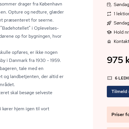
er sommer drager fra København
Søndag,
ammen. Opture og nedture, glæder
1 lekti
vet præsenteret for seerne.
Søndag
Badehotellet" i Op­le­vel­ses­
Hold nr
dørene op for bygningen, hvor
Kontak
 skulle opføres, er ikke nogen
975 k
nsby i Danmark fra 1930 - 1959.
 bageren, tale med en
 og landbetjenten, der altid er
6 LED
området.
Tilmeld
n­te­ret skal besøge selveste
i kører hjem igen til vort
Priser f