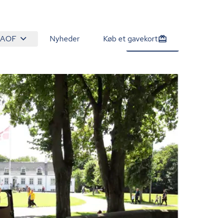
 AOF
Nyheder
Køb et gavekort
975 kr.
Tilmeld nu
/person