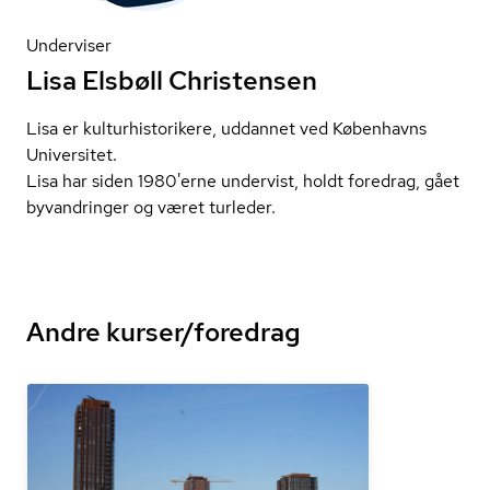
Underviser
Lisa Elsbøll Christensen
Lisa er kul­tur­hi­sto­ri­ke­re, uddannet ved Københavns
Universitet.
Lisa har siden 1980'erne undervist, holdt foredrag, gået
byvandringer og været turleder.
Andre kurser/foredrag