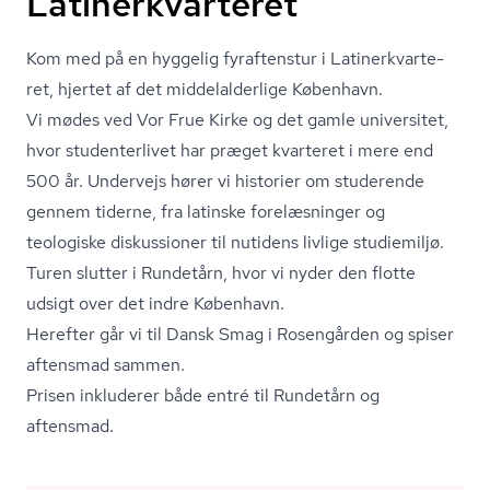
Latinerkvarteret
Kom med på en hyggelig fyraftenstur i Lat­i­n­er­kvar­te­
ret, hjertet af det mid­delal­der­li­ge København.
Vi mødes ved Vor Frue Kirke og det gamle universitet,
hvor studenterlivet har præget kvarteret i mere end
500 år. Undervejs hører vi historier om studerende
gennem tiderne, fra latinske forelæsninger og
teologiske diskussioner til nutidens livlige studiemiljø.
Turen slutter i Rundetårn, hvor vi nyder den flotte
udsigt over det indre København.
Herefter går vi til Dansk Smag i Rosengården og spiser
aftensmad sammen.
Prisen inkluderer både entré til Rundetårn og
aftensmad.