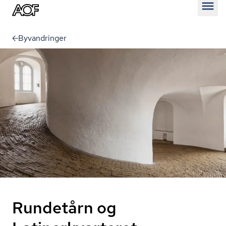
Åben
Byvandringer
Rundetårn og