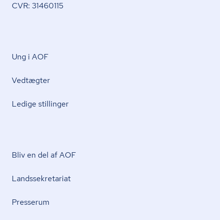
CVR: 31460115
Ung i AOF
Vedtægter
Ledige stillinger
Bliv en del af AOF
Lands­se­kre­ta­ri­at
Presserum