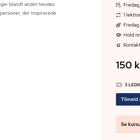
øger blandt andet hendes
Fredag,
ersoner, der inspirerede
1 lekti
Fredag 
Hold nr
Kontakt
150 k
3 LED
Tilmeld
Se kurs