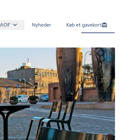
 AOF
Nyheder
Køb et gavekort
150 kr.
Tilmeld nu
/person