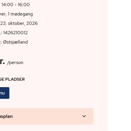
 14:00 - 16:00
oner, 1 mødegang
23. oktober, 2026
.: 1426210012
: Østsjælland
r.
/person
IGE PLADSER
 nu
usplan