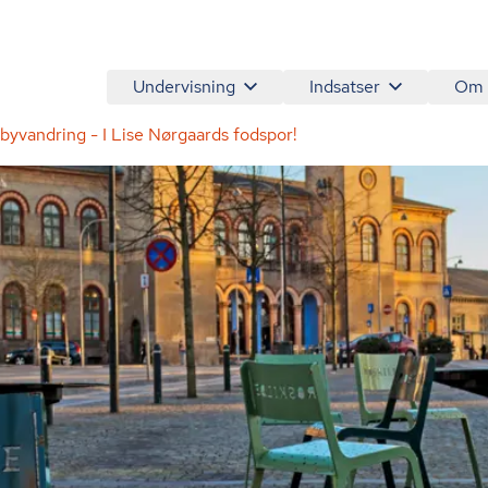
Undervisning
Indsatser
Om
yvandring - I Lise Nørgaards fodspor!