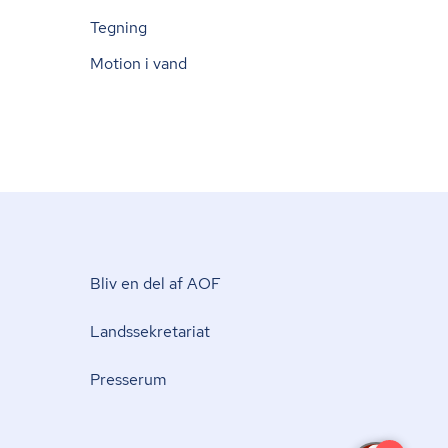
Tegning
Motion i vand
Bliv en del af AOF
Lands­se­kre­ta­ri­at
Presserum