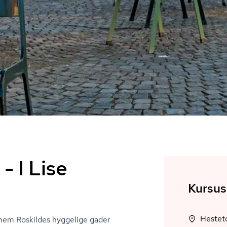
 I Lise
Kursus
nnem Roskildes hyggelige gader