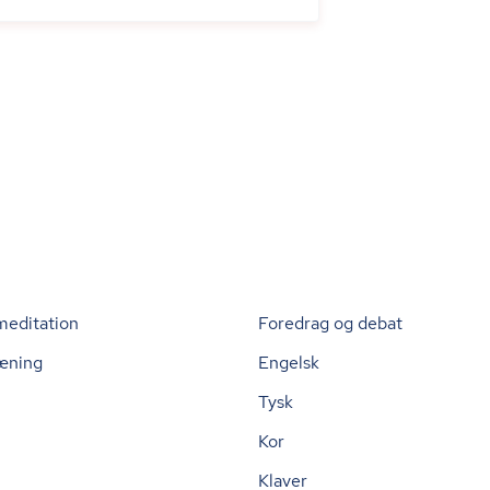
meditation
Foredrag og debat
æning
Engelsk
Tysk
Kor
Klaver