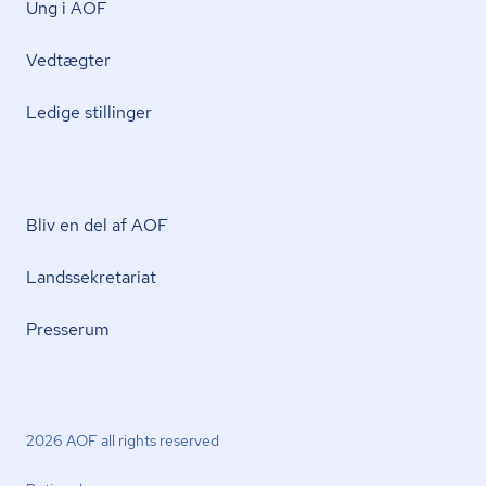
Ung i AOF
Vedtægter
Ledige stillinger
Bliv en del af AOF
Lands­se­kre­ta­ri­at
Presserum
2026 AOF all rights reserved