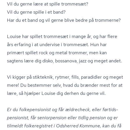
Vil du gerne lære at spille trommesæt?
Vil du gerne spille i et band?
Har du et band og vil gerne blive bedre på trommerne?
Louise har spillet trommesæt i mange år, og har flere
års erfaring i at undervise i trommesæt. Hun har
primært spillet rock og metal trommer, men kan
sagtens lære dig disko, bossanova, jazz og meget andet.
Vi kigger på stikteknik, rytmer, fills, paradidler og meget
mere! Du bestemmer selv, hvad du brænder mest for at
lære, så hjælper Louise dig derhen du gerne vil.
Er du fol­ke­pen­sio­nist og får ældrecheck, eller før­tids­
pen­sio­nist, får seniorpension eller tidlig pension og er
tilmeldt folkeregistret i Odsherred Kommune, kan du få