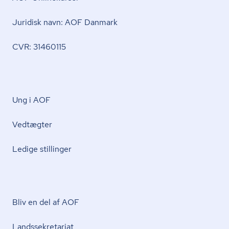
Juridisk navn: AOF Danmark
CVR: 31460115
Ung i AOF
Vedtægter
Ledige stillinger
Bliv en del af AOF
Lands­se­kre­ta­ri­at