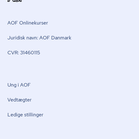
AOF Onlinekurser
Juridisk navn: AOF Danmark
CVR: 31460115
Ung i AOF
Vedtægter
Ledige stillinger