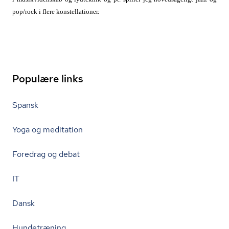
pop/rock i flere kon­stel­la­tio­ner.
Populære links
Spansk
Yoga og meditation
Foredrag og debat
IT
Dansk
Hundetræning