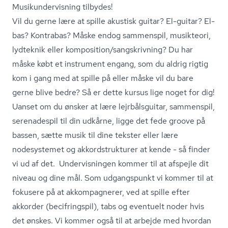
Mu­si­kun­der­vis­ning tilbydes!
Vil du gerne lære at spille akustisk guitar? El-guitar? El-
bas? Kontrabas? Måske endog sammenspil, musikteori,
lydteknik eller komposition/sangskrivning? Du har
måske købt et instrument engang, som du aldrig rigtig
kom i gang med at spille på eller måske vil du bare
gerne blive bedre? Så er dette kursus lige noget for dig!
Uanset om du ønsker at lære lejrbålsguitar, sammenspil,
serenadespil til din udkårne, ligge det fede groove på
bassen, sætte musik til dine tekster eller lære
nodesystemet og ak­kord­s­truk­tu­rer at kende - så finder
vi ud af det. Undervisningen kommer til at afspejle dit
niveau og dine mål. Som udgangspunkt vi kommer til at
fokusere på at akkompagnerer, ved at spille efter
akkorder (becifringspil), tabs og eventuelt noder hvis
det ønskes. Vi kommer også til at arbejde med hvordan