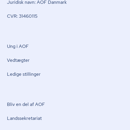
Juridisk navn: AOF Danmark
CVR: 31460115
Ung i AOF
Vedtægter
Ledige stillinger
Bliv en del af AOF
Lands­se­kre­ta­ri­at