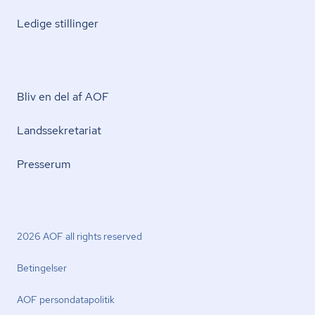
Ledige stillinger
Bliv en del af AOF
Lands­se­kre­ta­ri­at
Presserum
2026 AOF all rights reserved
Betingelser
AOF per­son­da­ta­po­li­tik