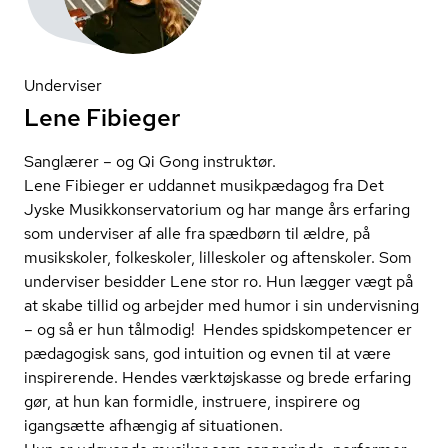
Underviser
Lene Fibieger
Sanglærer – og Qi Gong instruktør.
Lene Fibieger er uddannet musikpædagog fra Det
Jyske Mu­sik­kon­ser­va­to­ri­um og har mange års erfaring
som underviser af alle fra spædbørn til ældre, på
musikskoler, folkeskoler, lilleskoler og aftenskoler. Som
underviser besidder Lene stor ro. Hun lægger vægt på
at skabe tillid og arbejder med humor i sin undervisning
– og så er hun tålmodig! Hendes spids­kom­pe­ten­cer er
pædagogisk sans, god intuition og evnen til at være
inspirerende. Hendes værktøjskasse og brede erfaring
gør, at hun kan formidle, instruere, inspirere og
igangsætte afhængig af situationen.