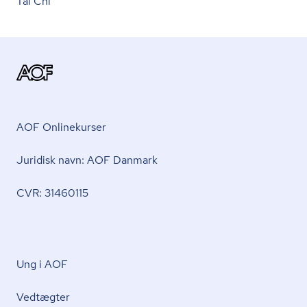
Tai Chi
AOF Onlinekurser
Juridisk navn: AOF Danmark
CVR: 31460115
Ung i AOF
Vedtægter