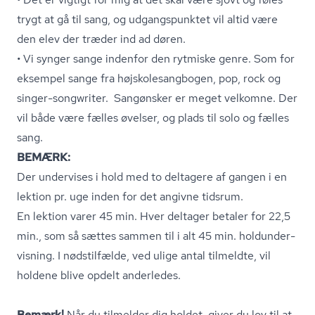
trygt at gå til sang, og udgangspunktet vil altid være
den elev der træder ind ad døren.
• Vi synger sange indenfor den rytmiske genre. Som for
eksempel sange fra højsko­lesang­bo­gen, pop, rock og
singer-songwriter. Sangønsker er meget velkomne. Der
vil både være fælles øvelser, og plads til solo og fælles
sang.
BEMÆRK:
Der undervises i hold med to deltagere af gangen i en
lektion pr. uge inden for det angivne tidsrum.
En lektion varer 45 min. Hver deltager betaler for 22,5
min., som så sættes sammen til i alt 45 min. hol­dun­der­
vis­ning. I nødstilfælde, ved ulige antal tilmeldte, vil
holdene blive opdelt anderledes.
Bemærk!
Når du tilmelder dig holdet, giver du lov til at