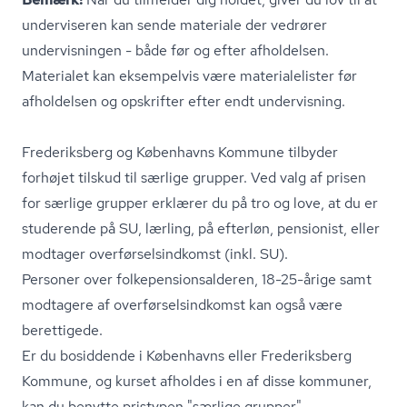
underviseren kan sende materiale der vedrører
undervisningen - både før og efter afholdelsen.
Materialet kan eksempelvis være ma­te­ri­a­le­li­ster før
afholdelsen og opskrifter efter endt undervisning.
Frederiksberg og Københavns Kommune tilbyder
forhøjet tilskud til særlige grupper. Ved valg af prisen
for særlige grupper erklærer du på tro og love, at du er
studerende på SU, lærling, på efterløn, pensionist, eller
modtager over­før­sels­ind­komst (inkl. SU).
Personer over fol­ke­pen­sions­al­de­ren, 18-25-årige samt
modtagere af over­før­sels­ind­komst kan også være
berettigede.
Er du bosiddende i Københavns eller Frederiksberg
Kommune, og kurset afholdes i en af disse kommuner,
kan du benytte pristypen "særlige grupper".