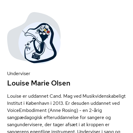
Underviser
Louise Marie Olsen
Louise er uddannet Cand. Mag ved Mu­sik­vi­den­ska­be­ligt
Institut i København i 2013. Er desuden uddannet ved
Voi­ce­Em­bo­di­ment (Anne Rosing) - en 2-årig
sangpædagogisk ef­ter­ud­dan­nel­se for sangere og
sangun­der­vi­se­re, der tager afsæt i at kroppen er
sangerens egentlige instrument. Underviser i sang og