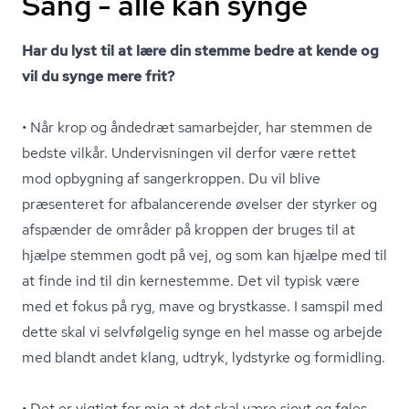
Sang - alle kan synge
Har du lyst til at lære din stemme bedre at kende og
vil du synge mere frit?
• Når krop og åndedræt samarbejder, har stemmen de
bedste vilkår. Undervisningen vil derfor være rettet
mod opbygning af sangerkroppen. Du vil blive
præsenteret for afbalancerende øvelser der styrker og
afspænder de områder på kroppen der bruges til at
hjælpe stemmen godt på vej, og som kan hjælpe med til
at finde ind til din kernestemme. Det vil typisk være
med et fokus på ryg, mave og brystkasse. I samspil med
dette skal vi selvfølgelig synge en hel masse og arbejde
med blandt andet klang, udtryk, lydstyrke og formidling.
• Det er vigtigt for mig at det skal være sjovt og føles