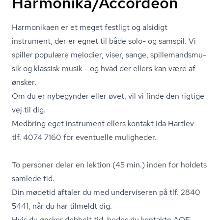
Harmonika/Accordeon
Harmonikaen er et meget festligt og alsidigt
instrument, der er egnet til både solo- og samspil. Vi
spiller populære melodier, viser, sange, spil­le­mands­mu­
sik og klassisk musik - og hvad der ellers kan være af
ønsker.
Om du er nybegynder eller øvet, vil vi finde den rigtige
vej til dig.
Medbring eget instrument ellers kontakt Ida Hartlev
tlf. 4074 7160 for eventuelle muligheder.
To personer deler en lektion (45 min.) inden for holdets
samlede tid.
Din mødetid aftaler du med underviseren på tlf. 2840
5441, når du har tilmeldt dig.
Hvis du ønsker dobbelt tid, bedes du kontakte AOF