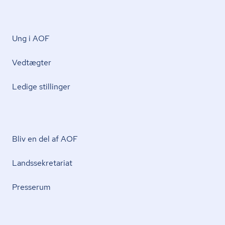
Ung i AOF
Vedtægter
Ledige stillinger
Bliv en del af AOF
Lands­se­kre­ta­ri­at
Presserum