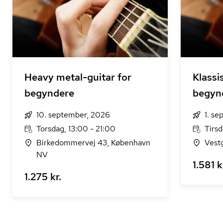
Heavy metal-guitar for
Klassi
begyndere
begyn
10. september, 2026
1. s
Torsdag, 13:00 - 21:00
Tirsd
Birkedommervej 43, København
Vest
NV
1.581 k
1.275 kr.