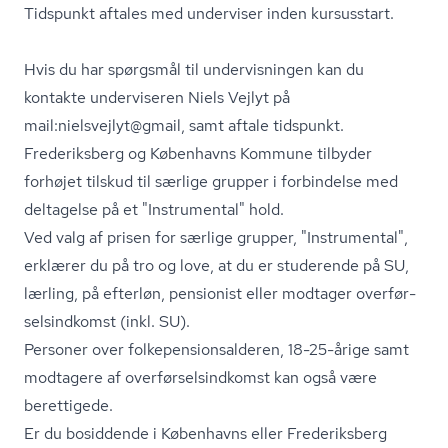
Tidspunkt aftales med underviser inden kursusstart.
Hvis du har spørgsmål til undervisningen kan du
kontakte underviseren Niels Vejlyt på
mail:nielsvejlyt@gmail, samt aftale tidspunkt.
Frederiksberg og Københavns Kommune tilbyder
forhøjet tilskud til særlige grupper i forbindelse med
deltagelse på et "Instrumental" hold.
Ved valg af prisen for særlige grupper, "Instrumental",
erklærer du på tro og love, at du er studerende på SU,
lærling, på efterløn, pensionist eller modtager over­før­
sels­ind­komst (inkl. SU).
Personer over fol­ke­pen­sions­al­de­ren, 18-25-årige samt
modtagere af over­før­sels­ind­komst kan også være
berettigede.
Er du bosiddende i Københavns eller Frederiksberg