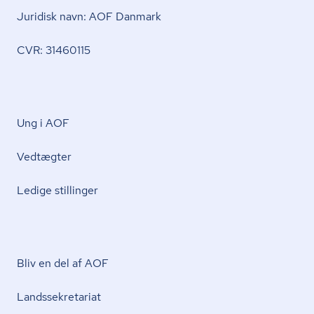
Juridisk navn: AOF Danmark
CVR: 31460115
Ung i AOF
Vedtægter
Ledige stillinger
Bliv en del af AOF
Lands­se­kre­ta­ri­at