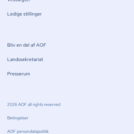
Ledige stillinger
Bliv en del af AOF
Lands­se­kre­ta­ri­at
Presserum
2026 AOF all rights reserved
Betingelser
AOF per­son­da­ta­po­li­tik