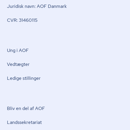
Juridisk navn: AOF Danmark
CVR: 31460115
Ung i AOF
Vedtægter
Ledige stillinger
Bliv en del af AOF
Lands­se­kre­ta­ri­at