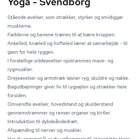
Yoga - Svendborg
Stående øvelser, som strækker, styrker og smidiggør
musklerne.
Fødderne og benene trænes til at bære kroppen.
Ankelled, knæled og hofteled lærer at samarbejde - til
gavn for hele ryggen.
I forskellige siddeøvelser opstrammes mave- og
rygmuskler.
Drejeøvelser og armstræk løsner ryg, skuldre og nakke.
Bagudbøjninger giver liv til rygsøjlen og strækker hele
forsiden.
Omvendte øvelser, hovedstand og skulderstand
gennemstrømmer og renser organer og kirtler.
Introduktion til dybdeåndedræt.
Afspænding til nerver og muskler.
Har du spørgsmål er du velkommen til at kontakte Hans