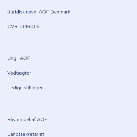
Juridisk navn: AOF Danmark
CVR: 31460115
Ung i AOF
Vedtægter
Ledige stillinger
Bliv en del af AOF
Lands­se­kre­ta­ri­at